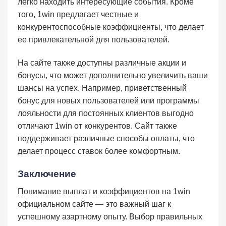
легко находить интересующие события. Кроме
того, 1win предлагает честные и
конкурентоспособные коэффициенты, что делает
ее привлекательной для пользователей.
На сайте также доступны различные акции и
бонусы, что может дополнительно увеличить ваши
шансы на успех. Например, приветственный
бонус для новых пользователей или программы
лояльности для постоянных клиентов выгодно
отличают 1win от конкурентов. Сайт также
поддерживает различные способы оплаты, что
делает процесс ставок более комфортным.
Заключение
Понимание выплат и коэффициентов на 1win
официальном сайте — это важный шаг к
успешному азартному опыту. Выбор правильных