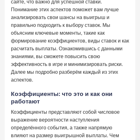
сайте, что важно для успешной ставки.
Понимание этих аспектов поможет вам лучше
анализировать свои шансы на выигрыш и
правильно подходить к выбору ставок. Мы
объясним ключевые моменты, такие как
формирование коэффициентов, виды ставок и как
расчитать выплаты. Ознакомившись с данными
знаниями, вы сможете повысить свою
эффективность в игре и минимизировать риски.
Далее мы подробно разберём каждый из этих
аспектов.
Коэффициенты: что это и как они
работают
Коэффициенты представляют собой числовое
выражение вероятности наступления
определённого события, а также напрямую
влияют на размер выигрышной выплаты. Чем