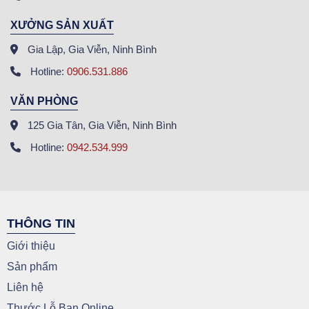
XƯỞNG SẢN XUẤT
Gia Lập, Gia Viễn, Ninh Bình
Hotline:
0906.531.886
VĂN PHÒNG
125 Gia Tân, Gia Viễn, Ninh Bình
Hotline:
0942.534.999
THÔNG TIN
Giới thiệu
Sản phẩm
Liên hệ
Thước Lỗ Ban Online