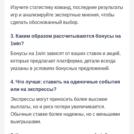
Изучите статистику команд, последние результаты
игр и анализируйте экспертные мнения, чтобы
сделать обоснованный выбор.
3. Каким образом рассчитываются бонусы на
1win?
Бонусы на 1win зависят от ваших ставок и акций,
которые предлагает платформа; детали всегда
указаны в условиях бонусных предложений.
4. Что лучше: ставить на одиночные события
или на экспрессы?
Экспрессы могут приносить более высокие
выплаты, но и риск потери увеличивается.
Обычные ставки более надежны, но с меньшими
выигрышами.