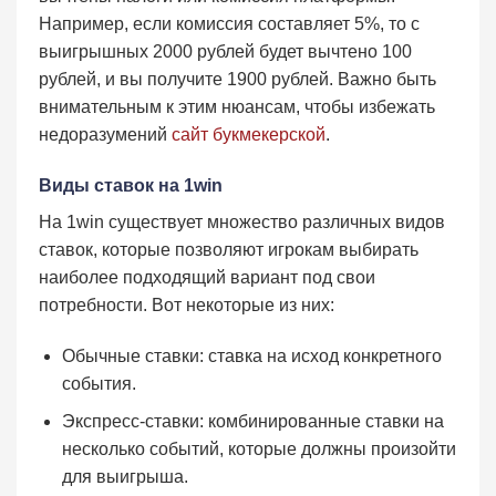
Например, если комиссия составляет 5%, то с
выигрышных 2000 рублей будет вычтено 100
рублей, и вы получите 1900 рублей. Важно быть
внимательным к этим нюансам, чтобы избежать
недоразумений
сайт букмекерской
.
Виды ставок на 1win
На 1win существует множество различных видов
ставок, которые позволяют игрокам выбирать
наиболее подходящий вариант под свои
потребности. Вот некоторые из них:
Обычные ставки: ставка на исход конкретного
события.
Экспресс-ставки: комбинированные ставки на
несколько событий, которые должны произойти
для выигрыша.