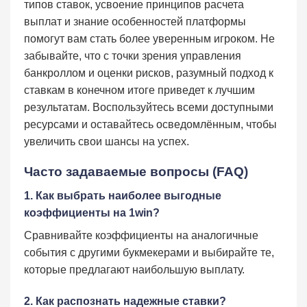
типов ставок, усвоение принципов расчета
выплат и знание особенностей платформы
помогут вам стать более уверенным игроком. Не
забывайте, что с точки зрения управления
банкроллом и оценки рисков, разумный подход к
ставкам в конечном итоге приведет к лучшим
результатам. Воспользуйтесь всеми доступными
ресурсами и оставайтесь осведомлённым, чтобы
увеличить свои шансы на успех.
Часто задаваемые вопросы (FAQ)
1. Как выбрать наиболее выгодные
коэффициенты на 1win?
Сравнивайте коэффициенты на аналогичные
события с другими букмекерами и выбирайте те,
которые предлагают наибольшую выплату.
2. Как распознать надежные ставки?