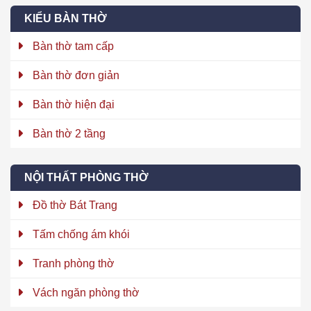
KIỂU BÀN THỜ
Bàn thờ tam cấp
Bàn thờ đơn giản
Bàn thờ hiện đại
Bàn thờ 2 tầng
NỘI THẤT PHÒNG THỜ
Đồ thờ Bát Trang
Tấm chống ám khói
Tranh phòng thờ
Vách ngăn phòng thờ