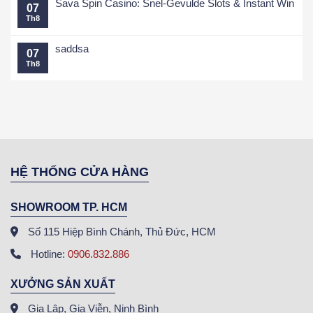
für
PlayAUD
Sava Spin Casino: Snel‑Gevulde Slots & Instant Win
07
лицензионными
bình
den
Casino:
Không
Th8
игровыми
luận
modernen
Mobile
có
автоматами
ở
Gamer
Gaming
bình
SydSpin
saddsa
07
Made
luận
Casino:
Không
Th8
Simple
ở
Quick‑Hit
có
for
Sava
Slots
bình
Quick
Spin
and
luận
Wins
Casino:
Rapid
ở
Snel‑Gevulde
Wins
saddsa
Slots
for
&
the
Instant
Modern
Win
HỆ THỐNG CỬA HÀNG
Player
SHOWROOM TP. HCM
Số 115 Hiệp Bình Chánh, Thủ Đức, HCM
Hotline:
0906.832.886
XƯỞNG SẢN XUẤT
Gia Lập, Gia Viễn, Ninh Bình