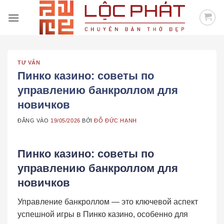
Bỏ
qua
nội
dung
TƯ VẤN
Пинко казино: советы по
управлению банкроллом для
новичков
ĐĂNG VÀO
19/05/2026
BỞI
ĐỖ ĐỨC HẠNH
Пинко казино: советы по
управлению банкроллом для
новичков
Управление банкроллом — это ключевой аспект
успешной игры в Пинко казино, особенно для