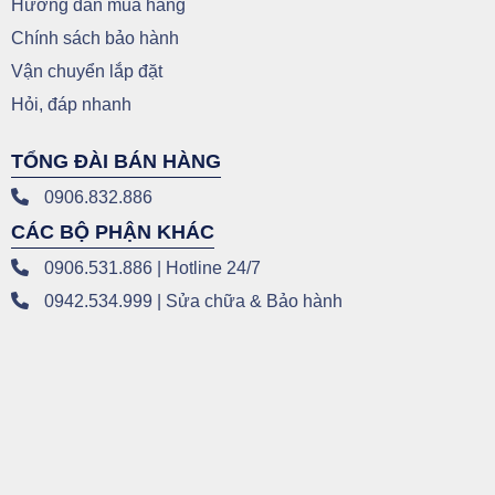
Hướng dẫn mua hàng
Chính sách bảo hành
Vận chuyển lắp đặt
Hỏi, đáp nhanh
TỔNG ĐÀI BÁN HÀNG
0906.832.886
CÁC BỘ PHẬN KHÁC
0906.531.886 | Hotline 24/7
0942.534.999 | Sửa chữa & Bảo hành