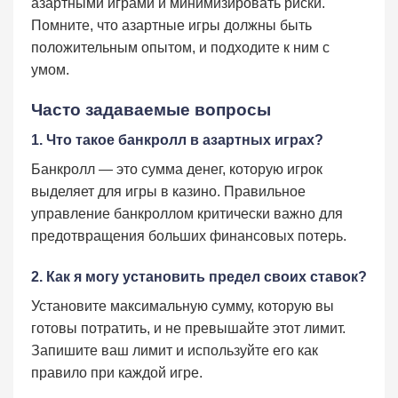
азартными играми и минимизировать риски.
Помните, что азартные игры должны быть
положительным опытом, и подходите к ним с
умом.
Часто задаваемые вопросы
1. Что такое банкролл в азартных играх?
Банкролл — это сумма денег, которую игрок
выделяет для игры в казино. Правильное
управление банкроллом критически важно для
предотвращения больших финансовых потерь.
2. Как я могу установить предел своих ставок?
Установите максимальную сумму, которую вы
готовы потратить, и не превышайте этот лимит.
Запишите ваш лимит и используйте его как
правило при каждой игре.