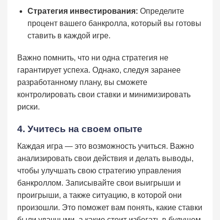
Стратегия инвестирования:
Определите
процент вашего банкролла, который вы готовы
ставить в каждой игре.
Важно помнить, что ни одна стратегия не
гарантирует успеха. Однако, следуя заранее
разработанному плану, вы сможете
контролировать свои ставки и минимизировать
риски.
4. Учитесь на своем опыте
Каждая игра — это возможность учиться. Важно
анализировать свои действия и делать выводы,
чтобы улучшать свою стратегию управления
банкроллом. Записывайте свои выигрыши и
проигрыши, а также ситуацию, в которой они
произошли. Это поможет вам понять, какие ставки
были удачными, а какие стоит избегать в будущем.