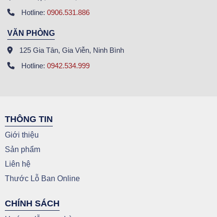
Hotline:
0906.531.886
VĂN PHÒNG
125 Gia Tân, Gia Viễn, Ninh Bình
Hotline:
0942.534.999
THÔNG TIN
Giới thiệu
Sản phẩm
Liên hệ
Thước Lỗ Ban Online
CHÍNH SÁCH