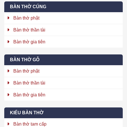
BÀN THỜ CÚNG
Bàn thờ phật
Bàn thờ thần tài
Bàn thờ gia tiên
BÀN THỜ GỖ
Bàn thờ phật
Bàn thờ thần tài
Bàn thờ gia tiên
KIỂU BÀN THỜ
Bàn thờ tam cấp