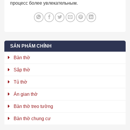
процесс более увлекательным.
SẢN PHẨM CHÍNH
Bàn thờ
Sập thờ
Tủ thờ
Án gian thờ
Bàn thờ treo tường
Bàn thờ chung cư