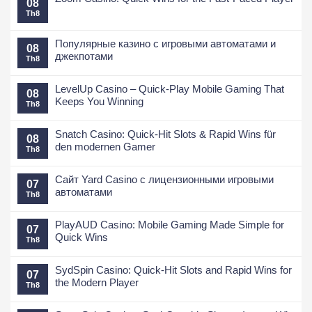
08
Không
Th8
có
bình
Популярные казино с игровыми автоматами и
08
luận
джекпотами
Th8
ở
Không
Zoom
có
Casino:
LevelUp Casino – Quick‑Play Mobile Gaming That
08
bình
Quick
Keeps You Winning
Th8
luận
Wins
Không
ở
for
có
Популярные
Snatch Casino: Quick‑Hit Slots & Rapid Wins für
08
the
bình
казино
den modernen Gamer
Th8
Fast‑Paced
luận
с
Không
Player
ở
игровыми
có
LevelUp
Сайт Yard Casino с лицензионными игровыми
07
автоматами
bình
Casino
автоматами
Th8
и
luận
–
Không
джекпотами
ở
Quick‑Play
có
Snatch
PlayAUD Casino: Mobile Gaming Made Simple for
07
Mobile
bình
Casino:
Quick Wins
Th8
Gaming
luận
Quick‑Hit
Không
That
ở
Slots
có
Keeps
Сайт
SydSpin Casino: Quick‑Hit Slots and Rapid Wins for
07
&
bình
You
Yard
the Modern Player
Th8
Rapid
luận
Winning
Casino
Không
Wins
ở
с
có