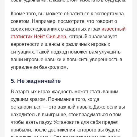
Кроме того, вы можете обратиться к экспертам за
советом. Например, посмотрите, что говорит о
своих исследованиях в азартных играх
известный
статистик Нейт Сильвер
, который анализирует
вероятности и шансы в различных игровых
ситуациях. Такой подход поможет вам улучшить
ваши игровые навыки и повысить уверенность в
управлении банкроллом.
5. Не жадничайте
В азартных играх жадность может стать вашим
худшим врагом. Понимание того, когда
остановиться — это важный навык. Даже если вы
находитесь в выигрыше, стоит задуматься о том,
чтобы взять паузу. Установите для себя предел
прибыли, после достижения которого вы будете