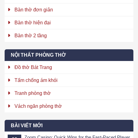
Bàn thờ đơn giản
Bàn thờ hiện đại
Bàn thờ 2 tầng
NỘI THẤT PHÒNG THỜ
Đồ thờ Bát Trang
Tấm chống ám khói
Tranh phòng thờ
Vách ngăn phòng thờ
BÀI VIẾT MỚI
Zoom Casino: Quick Wins for the Fast‑Paced Player