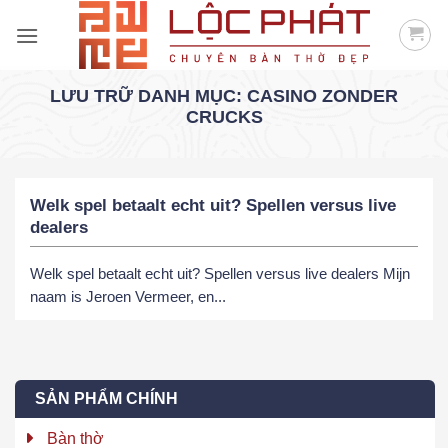
Bỏ
qua
nội
dung
LƯU TRỮ DANH MỤC:
CASINO ZONDER
CRUCKS
Welk spel betaalt echt uit? Spellen versus live
dealers
Welk spel betaalt echt uit? Spellen versus live dealers Mijn
naam is Jeroen Vermeer, en...
SẢN PHẨM CHÍNH
Bàn thờ