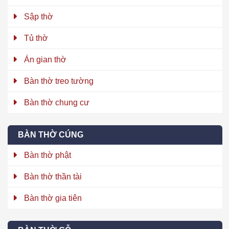
Sập thờ
Tủ thờ
Án gian thờ
Bàn thờ treo tường
Bàn thờ chung cư
BÀN THỜ CÚNG
Bàn thờ phật
Bàn thờ thần tài
Bàn thờ gia tiên